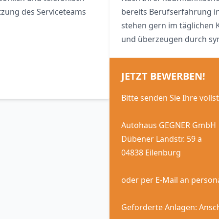
tzung des Serviceteams
bereits Berufserfahrung 
stehen gern im täglichen 
und überzeugen durch sy
JETZT BEWERBEN!
Bitte senden Sie Ihre vol
Autohaus GEGNER GmbH
Dübener Landstr. 59 a
04838 Eilenburg
oder per E-Mail an
person
Geforderte Anlagen: Ansch